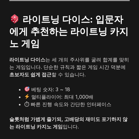
라이트닝 다이스: 입문자
에게 추천하는 라이트닝 카지
노 게임
라이트닝 다이스
는 세 개의 주사위를 굴려 합계를 맞히
는 게임입니다. 단순한 규칙과 짧은 게임 시간 덕분에
초보자도 쉽게 접근
할 수 있습니다.
베팅 숫자: 3 ~ 18
멀티플라이어: 최대 1,000배
⏱ 빠른 진행 속도와 간단한 인터페이스
슬롯처럼 가볍게 즐기되, 고배당의 재미도 포기하지 않
는 라이트닝 카지노 게임
입니다.