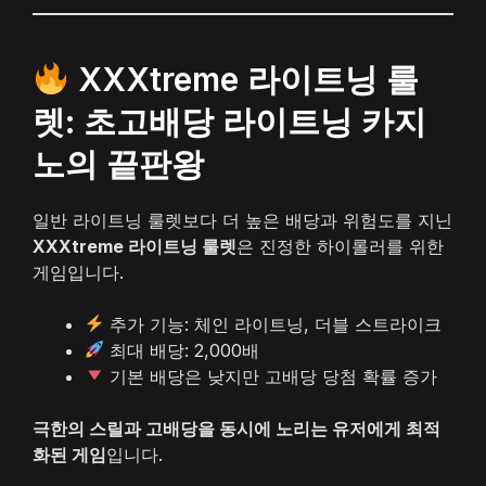
XXXtreme 라이트닝 룰
렛: 초고배당 라이트닝 카지
노의 끝판왕
일반 라이트닝 룰렛보다 더 높은 배당과 위험도를 지닌
XXXtreme 라이트닝 룰렛
은 진정한 하이롤러를 위한
게임입니다.
추가 기능: 체인 라이트닝, 더블 스트라이크
최대 배당: 2,000배
기본 배당은 낮지만 고배당 당첨 확률 증가
극한의 스릴과 고배당을 동시에 노리는 유저에게 최적
화된 게임
입니다.