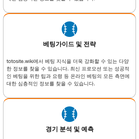
베팅가이드 및 전략
totosite.wiki에서 베팅 지식을 더욱 강화할 수 있는 다양
한 정보를 찾을 수 있습니다. 최신 프로모션 또는 성공적
인 베팅을 위한 팁과 요령 등 온라인 베팅의 모든 측면에
대한 심층적인 정보를 찾을 수 있습니다.
경기 분석 및 예측