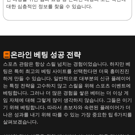
대한 심층적인 정보를 찾을 수 있습니다.
온라인 베팅 성공 전략
스포츠 관람은 항상 스릴 넘치는 경험이었습니다. 하지만 베
팅은 특히 최고의 베팅 사이트를 선택한다면 더욱 흥미진진
하게 만들 수 있습니다. 일반적으로 대부분의 신규 플레이어
는 특정 전략을 고수하지 않고 스릴을 위해 스포츠 이벤트에
베팅합니다. 그러나 더 많은 경험을 쌓은 베터는 더 이상 게
임 자체에 대해 그렇게 많이 생각하지 않습니다. 그들은 이기
기 위해 베팅합니다. 따라서 초보자와 숙련된 플레이어가 더
나은 성과를 내기 위해 따를 수 있는 가장 중요한 팁 6가지를
살펴보겠습니다.