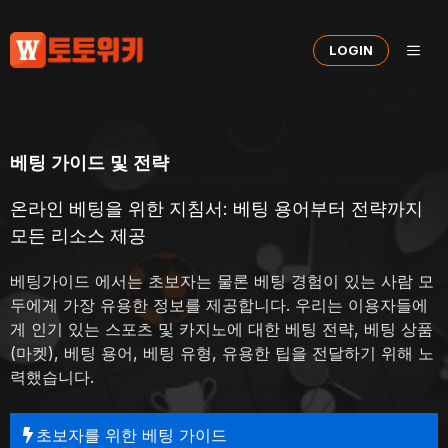
컨
텐
메
LOGIN
츠
로
건
뉴
너
뛰
베팅 가이드 및 전략
기
온라인 베팅을 위한 지침서: 베팅 용어부터 전략까지
모든 리소스 제공
베팅가이드 에서는 초보자는 물론 베팅 경험이 있는 사람 모
두에게 가장 유용한 정보를 제공합니다. 우리는 이용자들에
게 인기 있는 스포츠 및 카지노에 대한 베팅 전략, 베팅 상품
(마켓), 베팅 용어, 베팅 유형, 유용한 팁을 전달하기 위해 노
력했습니다.
초보자를 위한 베팅 가이드