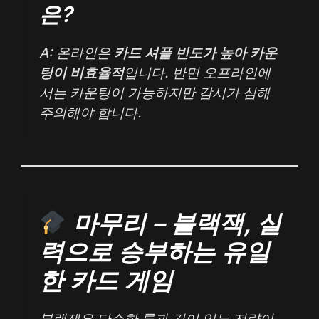
은?
A: 온라인은
카드 셔플 빈도가 높아 카운
팅이 비효율적
입니다. 반면 오프라인에
서는 카운팅이 가능하지만 감시가 심해
주의해야 합니다.
마무리 – 블랙잭, 실
력으로 승부하는 유일
한 카드 게임
블랙잭은 단순한 룰과 깊이 있는 전략이