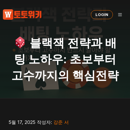
컨
텐
메
LOGIN
츠
로
건
뉴
너
블랙잭 전략과 배
뛰
기
팅 노하우: 초보부터
고수까지의 핵심전략
5월 17, 2025
작성자:
강준 서