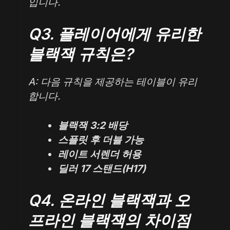
입니다.
Q3. 플레이어에게 유리한
블랙잭 규칙은?
A: 다음 규칙을 제공하는 테이블이 유리
합니다.
블랙잭 3:2 배당
스플릿 후 더블 가능
레이트 서렌더 허용
딜러 17 스탠드(H17)
Q4. 온라인 블랙잭과 오
프라인 블랙잭의 차이점