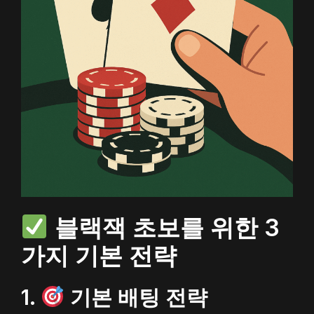
블랙잭 초보를 위한 3
가지 기본 전략
1.
기본 배팅 전략