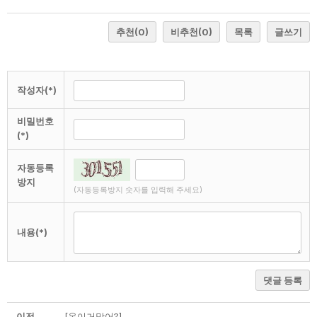
추천
(0)
비추천
(0)
목록
글쓰기
작성자(*)
비밀번호
(*)
자동등록
방지
(자동등록방지 숫자를 입력해 주세요)
내용(*)
댓글 등록
이전
[옷이거맞어?]