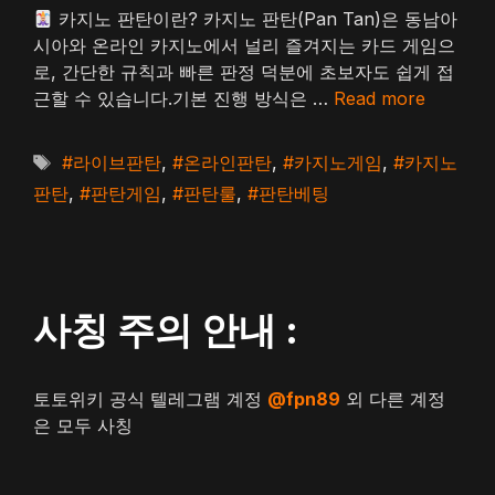
카지노 판탄이란? 카지노 판탄(Pan Tan)은 동남아
시아와 온라인 카지노에서 널리 즐겨지는 카드 게임으
로, 간단한 규칙과 빠른 판정 덕분에 초보자도 쉽게 접
근할 수 있습니다.기본 진행 방식은 …
Read more
태
#라이브판탄
,
#온라인판탄
,
#카지노게임
,
#카지노
그
판탄
,
#판탄게임
,
#판탄룰
,
#판탄베팅
사칭 주의 안내 :
토토위키 공식 텔레그램 계정
@fpn89
외 다른 계정
은 모두 사칭