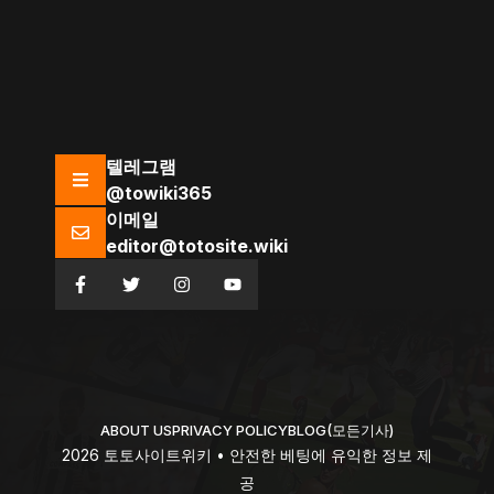
텔레그램
@towiki365
이메일
editor@totosite.wiki
ABOUT US
PRIVACY POLICY
BLOG(모든기사)
2026 토토사이트위키 • 안전한 베팅에 유익한 정보 제
공