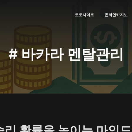
토토사이트
온라인카지노
# 바카라 멘탈관리
승리 확률을 높이는 마인드