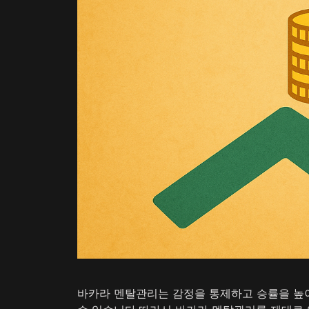
바카라 멘탈관리는 감정을 통제하고 승률을 높