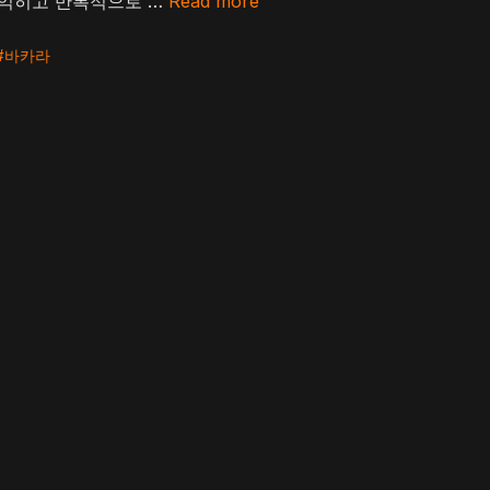
 익히고 반복적으로 …
Read more
#바카라