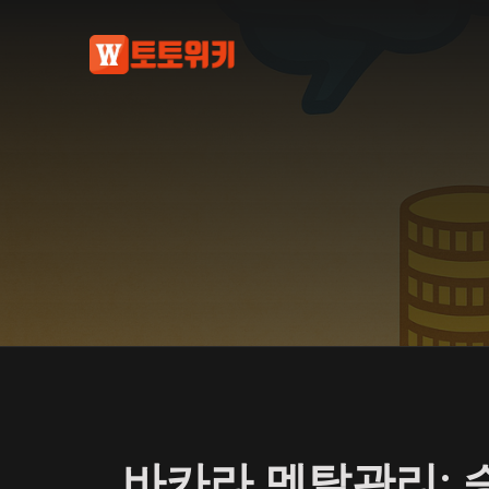
컨
텐
츠
로
건
너
뛰
기
바카라 멘탈관리: 