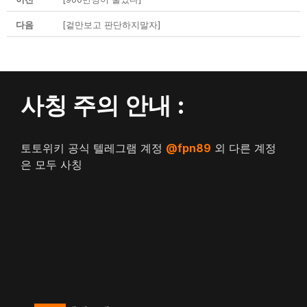
다음
[겉만보고 판단하지말자]
사칭 주의 안내 :
토토위키 공식 텔레그램 계정
@fpn89
외 다른 계정
은 모두 사칭