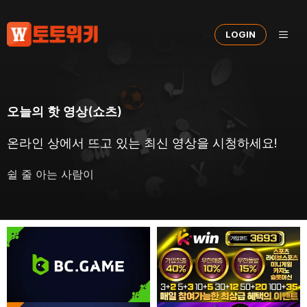
컨
텐
메
LOGIN
츠
로
건
뉴
너
뛰
오늘의 핫 영상(쇼츠)
기
온라인 상에서 뜨고 있는 최신 영상을 시청하세요!
쉴 줄 아는 사람이