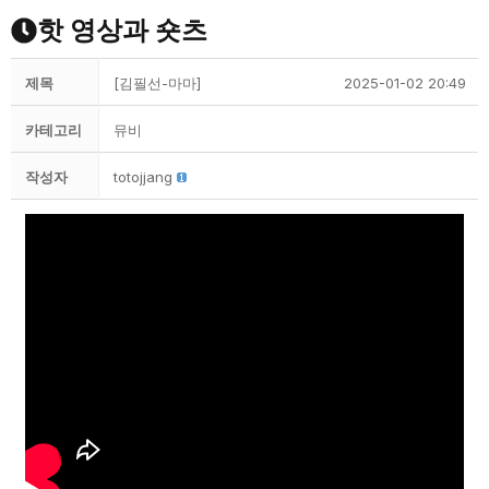
핫 영상과 숏츠
제목
[김필선-마마]
2025-01-02 20:49
카테고리
뮤비
작성자
totojjang