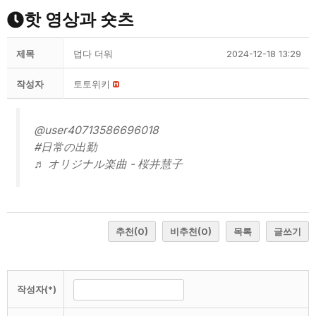
핫 영상과 숏츠
제목
덥다 더워
2024-12-18 13:29
작성자
토토위키
@user40713586696018
#日常の出勤
♬ オリジナル楽曲 - 桜井慧子
추천
(0)
비추천
(0)
목록
글쓰기
작성자(*)