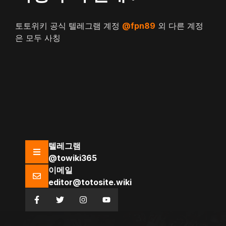
토토위키 공식 텔레그램 계정
@fpn89
외 다른 계정
은 모두 사칭
텔레그램
@towiki365
이메일
editor@totosite.wiki