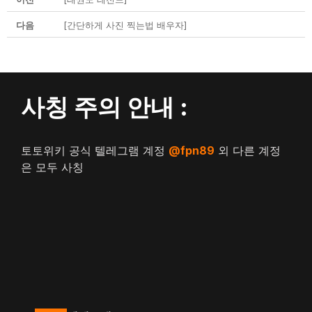
다음
[간단하게 사진 찍는법 배우자]
사칭 주의 안내 :
토토위키 공식 텔레그램 계정
@fpn89
외 다른 계정
은 모두 사칭