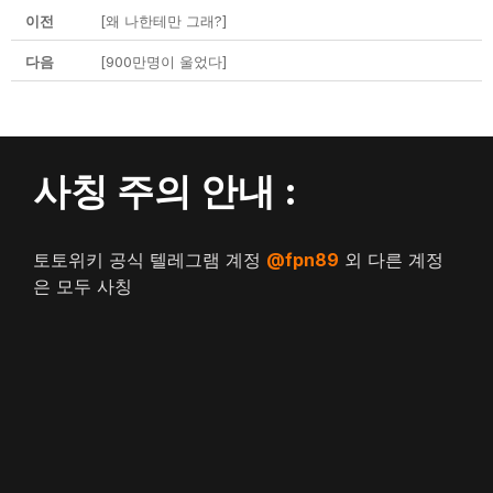
이전
[왜 나한테만 그래?]
다음
[900만명이 울었다]
사칭 주의 안내 :
토토위키 공식 텔레그램 계정
@fpn89
외 다른 계정
은 모두 사칭