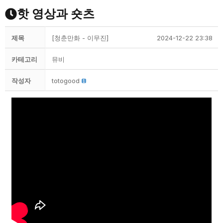
핫 영상과 숏츠
제목
[청춘만화 - 이무진]
2024-12-22 23:38
카테고리
뮤비
작성자
totogood