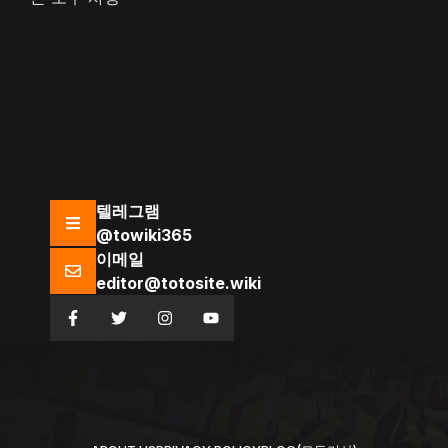
텔레그램
@towiki365
이메일
editor@totosite.wiki