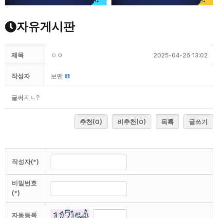
자유게시판
제목
ㅇㅇ
2025-04-26 13:02
작성자
보맨
글써지ㄴ?
추천
(0)
비추천
(0)
목록
글쓰기
작성자(*)
비밀번호
(*)
자동등록